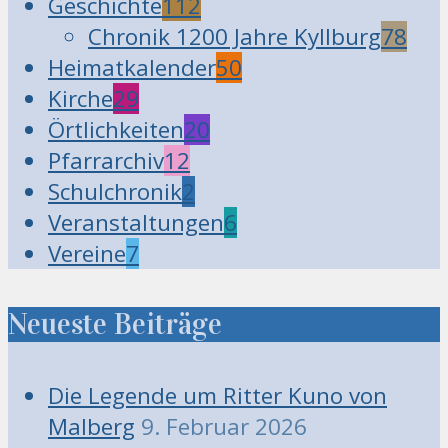
Geschichte
112
Chronik 1200 Jahre Kyllburg
78
Heimatkalender
50
Kirche
29
Örtlichkeiten
20
Pfarrarchiv
12
Schulchronik
2
Veranstaltungen
6
Vereine
7
Neueste Beiträge
Die Legende um Ritter Kuno von
Malberg
9. Februar 2026