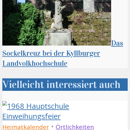
Das
Sockelkreuz bei der Kyllburger
Landvolkhochschule
Vielleicht interessiert auch
•
Heimatkalender
Örtlichkeiten