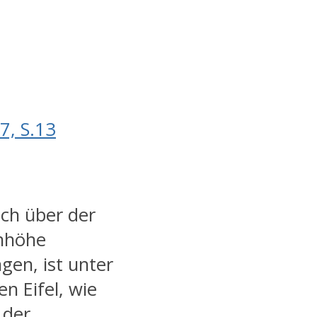
7, S.13
och über der
Anhöhe
en, ist unter
n Eifel, wie
 der