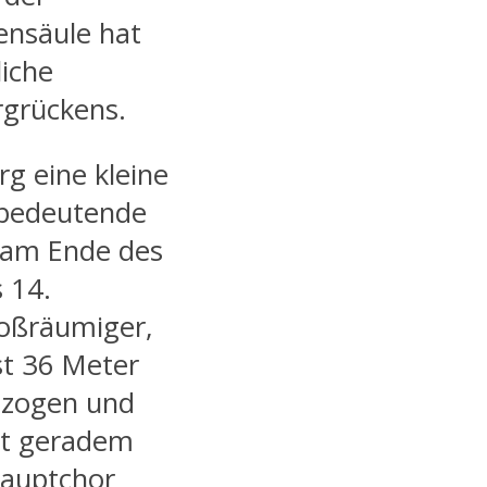
ensäule hat
liche
grückens.
rg eine kleine
h bedeutende
e am Ende des
 14.
großräumiger,
st 36 Meter
ezogen und
mit geradem
Hauptchor