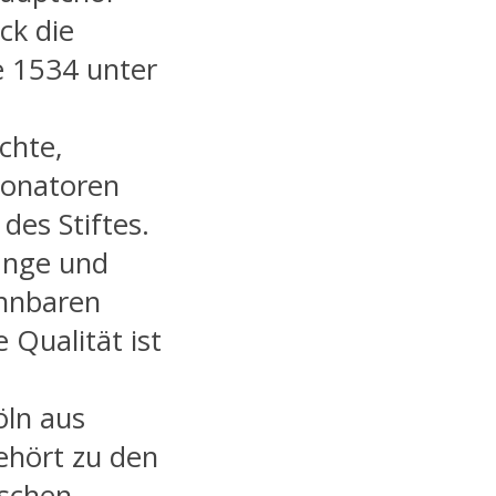
ck die
e 1534 unter
chte,
Donatoren
des Stiftes.
range und
ennbaren
 Qualität ist
öln aus
gehört zu den
ischen