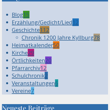
Blog
15
Erzählung/Gedicht/Lied
12
Geschichte
112
Chronik 1200 Jahre Kyllburg
78
Heimatkalender
50
Kirche
29
Örtlichkeiten
20
Pfarrarchiv
12
Schulchronik
2
Veranstaltungen
6
Vereine
7
Neueste Beiträge