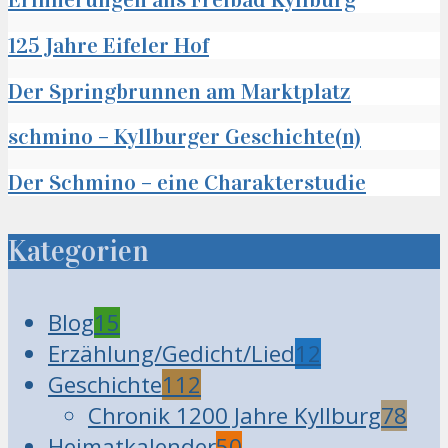
125 Jahre Eifeler Hof
Der Springbrunnen am Marktplatz
schmino – Kyllburger Geschichte(n)
Der Schmino – eine Charakterstudie
Kategorien
Blog
15
Erzählung/Gedicht/Lied
12
Geschichte
112
Chronik 1200 Jahre Kyllburg
78
Heimatkalender
50