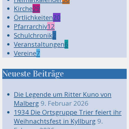
Kirche
29
Örtlichkeiten
20
Pfarrarchiv
12
Schulchronik
2
Veranstaltungen
6
Vereine
7
Neueste Beiträge
Die Legende um Ritter Kuno von
Malberg
9. Februar 2026
1934 Die Ortsgruppe Trier feiert ihr
Weihnachtsfest in Kyllburg
9.