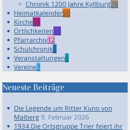
Chronik 1200 Jahre Kyllburg
78
Heimatkalender
50
Kirche
29
Örtlichkeiten
20
Pfarrarchiv
12
Schulchronik
2
Veranstaltungen
6
Vereine
7
Neueste Beiträge
Die Legende um Ritter Kuno von
Malberg
9. Februar 2026
1934 Die Ortsgruppe Trier feiert ihr