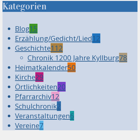
Kategorien
Blog
15
Erzählung/Gedicht/Lied
12
Geschichte
112
Chronik 1200 Jahre Kyllburg
78
Heimatkalender
50
Kirche
29
Örtlichkeiten
20
Pfarrarchiv
12
Schulchronik
2
Veranstaltungen
6
Vereine
7