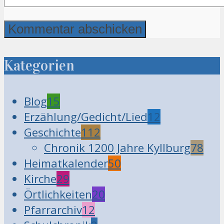
Kategorien
Blog
15
Erzählung/Gedicht/Lied
12
Geschichte
112
Chronik 1200 Jahre Kyllburg
78
Heimatkalender
50
Kirche
29
Örtlichkeiten
20
Pfarrarchiv
12