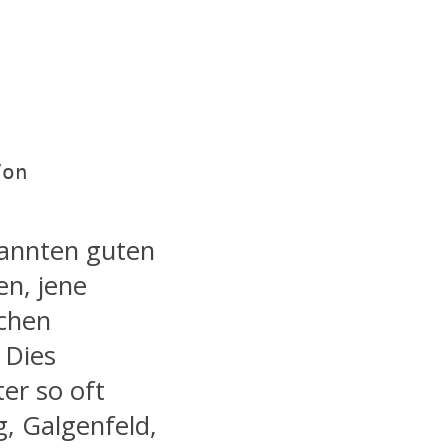
on 
nannten guten
en, jene
schen
. Dies
ter so oft
, Galgenfeld,