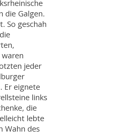
nksrheinische
n die Galgen.
t. So geschah
die
ten,
n waren
rotzten jeder
lburger
. Er eignete
ellsteine links
chenke, die
elleicht lebte
en Wahn des