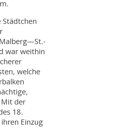
 m.
e Städtchen
r
Malberg—St.-
 war weithin
icherer
sten, welche
rbalken
ächtige,
 Mit der
des 18.
 ihren Einzug