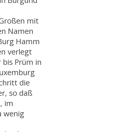
 an Burgund
 Großen mit
den Namen
r Burg Hamm
en verlegt
 bis Prüm in
 Luxemburg
chritt die
er, so daß
, im
u wenig