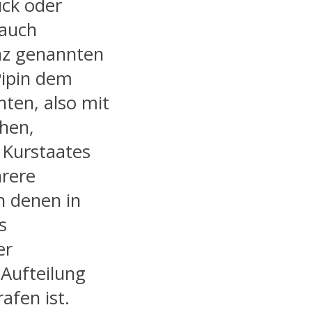
ück oder
 auch
nz genannten
Pipin dem
hten, also mit
chen,
s Kurstaates
hrere
n denen in
s
er
Aufteilung
afen ist.