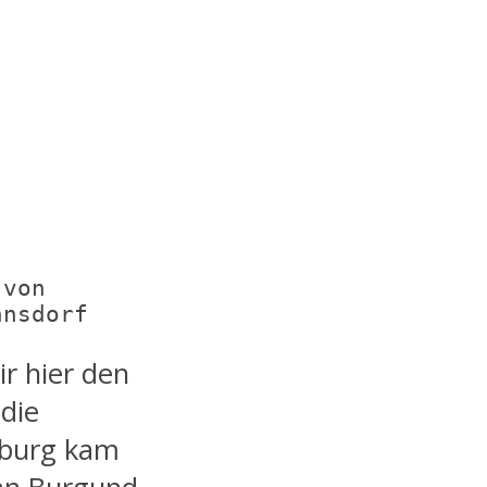
von 
nnsdorf
r hier den
 die
mburg kam