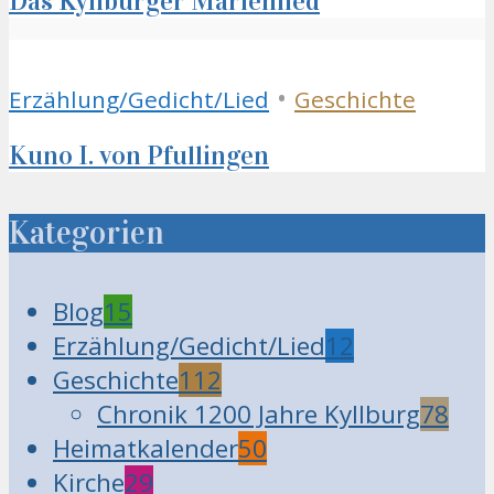
Das Kyllburger Marienlied
•
Erzählung/Gedicht/Lied
Geschichte
Kuno I. von Pfullingen
Kategorien
Blog
15
Erzählung/Gedicht/Lied
12
Geschichte
112
Chronik 1200 Jahre Kyllburg
78
Heimatkalender
50
Kirche
29