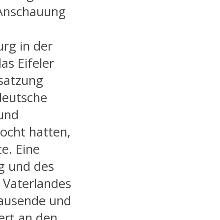
 Anschauung
rg in der
as Eifeler
satzung
deutsche
 und
ocht hatten,
e. Eine
g und des
 Vaterlandes
Tausende und
ert an den