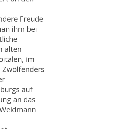
ndere Freude
man ihm bei
tliche
m alten
italen, im
n Zwölfenders
er
burgs auf
rung an das
e Weidmann