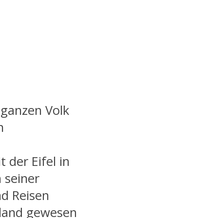
 ganzen Volk
n
 der Eifel in
 seiner
nd Reisen
lland gewesen