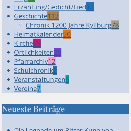
Erzählung/Gedicht/Lied
12
Geschichte
112
Chronik 1200 Jahre Kyllburg
78
Heimatkalender
50
Kirche
29
Örtlichkeiten
20
Pfarrarchiv
12
Schulchronik
2
Veranstaltungen
6
Vereine
7
Neueste Beiträge
Die Legende um Ritter Kuno von