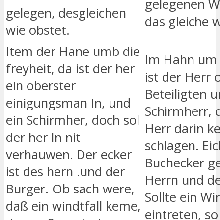
gelegenen We
gelegen, desgleichen
das gleiche w
wie obstet.
Item der Hane umb die
Im Hahn um d
freyheit, da ist der her
ist der Herr 
ein oberster
Beteiligten 
einigungsman In, und
Schirmherr, d
ein Schirmher, doch sol
Herr darin ke
der her In nit
schlagen. Ei
verhauwen. Der ecker
Buchecker g
ist des hern .und der
Herrn und de
Burger. Ob sach were,
Sollte ein Wi
daß ein windtfall keme,
eintreten, so