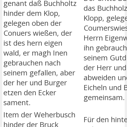
genant daß Buchholtz
das Buchholz
hinder dem Klop,
Klopp, geleg
gelegen oben der
Coumerswiese
Conuers wießen, der
Herrn Eigenw
ist des hern eigen
ihn gebrauc
wald, er magh Inen
seinem Gutd
gebrauchen nach
der Herr und
seinem gefallen, aber
abweiden un
der her und Burger
Eicheln und 
etzen den Ecker
gemeinsam.
sament.
Item der Weherbusch
Für den hint
hinder der Bruck