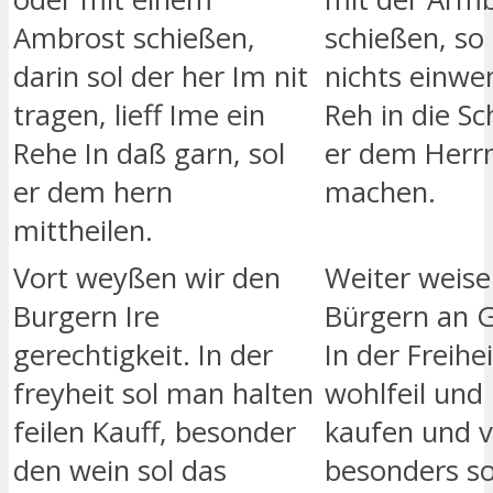
Ambrost schießen,
schießen, so 
darin sol der her Im nit
nichts einwen
tragen, lieff Ime ein
Reh in die Sch
Rehe In daß garn, sol
er dem Herrn
er dem hern
machen.
mittheilen.
Vort weyßen wir den
Weiter weise
Burgern Ire
Bürgern an 
gerechtigkeit. In der
In der Freihe
freyheit sol man halten
wohlfeil und
feilen Kauff, besonder
kaufen und v
den wein sol das
besonders so