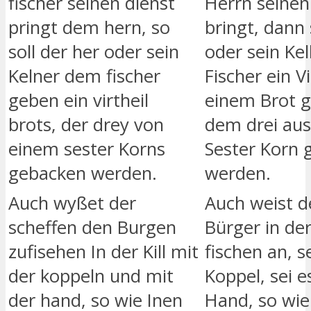
fischer seinen dienst
Herrn seinen
pringt dem hern, so
bringt, dann 
soll der her oder sein
oder sein Ke
Kelner dem fischer
Fischer ein V
geben ein virtheil
einem Brot 
brots, der drey von
dem drei au
einem sester Korns
Sester Korn 
gebacken werden.
werden.
Auch wyßet der
Auch weist d
scheffen den Burgen
Bürger in der
zufisehen In der Kill mit
fischen an, s
der koppeln und mit
Koppel, sei e
der hand, so wie Inen
Hand, so wie