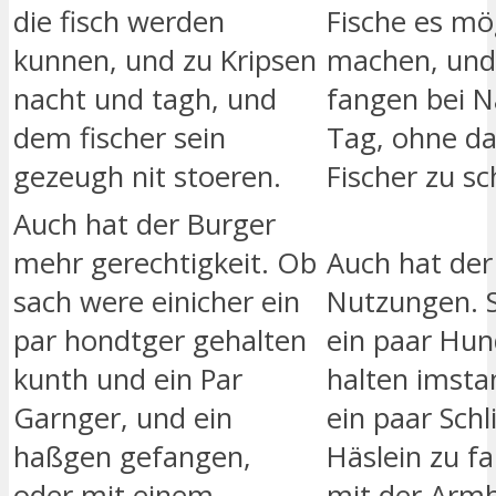
die fisch werden
Fische es mö
kunnen, und zu Kripsen
machen, und
nacht und tagh, und
fangen bei N
dem fischer sein
Tag, ohne da
gezeugh nit stoeren.
Fischer zu s
Auch hat der Burger
mehr gerechtigkeit. Ob
Auch hat de
sach were einicher ein
Nutzungen. S
par hondtger gehalten
ein paar Hun
kunth und ein Par
halten imsta
Garnger, und ein
ein paar Schl
haßgen gefangen,
Häslein zu f
oder mit einem
mit der Armb