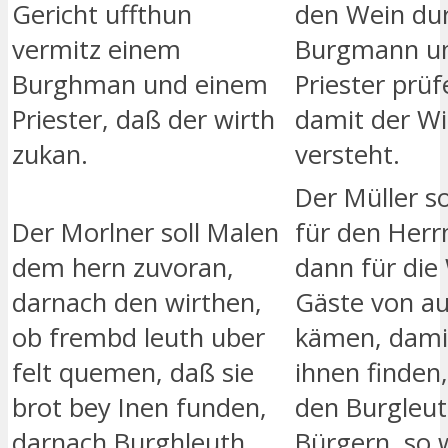
Gericht uffthun
den Wein dur
vermitz einem
Burgmann un
Burghman und einem
Priester prüf
Priester, daß der wirth
damit der Wi
zukan.
versteht.
Der Müller so
Der Morlner soll Malen
für den Herr
dem hern zuvoran,
dann für die 
darnach den wirthen,
Gäste von a
ob frembd leuth uber
kämen, damit
felt quemen, daß sie
ihnen finden
brot bey Inen funden,
den Burgleu
darnach Burghleuth
Bürgern, so w