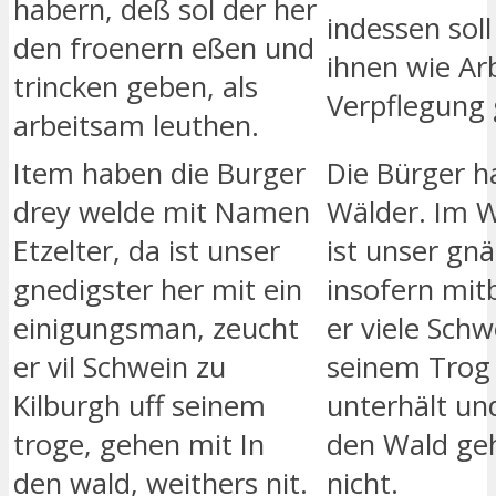
habern, deß sol der her
indessen soll
den froenern eßen und
ihnen wie Ar
trincken geben, als
Verpflegung
arbeitsam leuthen.
Item haben die Burger
Die Bürger h
drey welde mit Namen
Wälder. Im W
Etzelter, da ist unser
ist unser gnä
gnedigster her mit ein
insofern mitb
einigungsman, zeucht
er viele Schw
er vil Schwein zu
seinem Trog 
Kilburgh uff seinem
unterhält und
troge, gehen mit In
den Wald ge
den wald, weithers nit.
nicht.