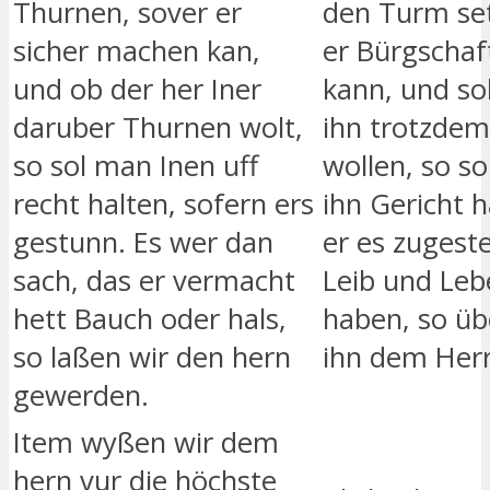
Thurnen, sover er
den Turm set
sicher machen kan,
er Bürgschaft
und ob der her Iner
kann, und sol
daruber Thurnen wolt,
ihn trotzdem
so sol man Inen uff
wollen, so s
recht halten, sofern ers
ihn Gericht h
gestunn. Es wer dan
er es zugeste
sach, das er vermacht
Leib und Leb
hett Bauch oder hals,
haben, so üb
so laßen wir den hern
ihn dem Herr
gewerden.
Item wyßen wir dem
hern vur die höchste