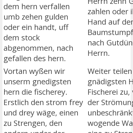
Herrn zehn 
dem hern verfallen
zahlen oder 
umb zehen gulden
Hand auf d
oder ein handt, uff
Baumstumpf
dem stock
nach Gutdün
abgenommen, nach
Herrn.
gefallen des hern.
Vortan wyßen wir
Weiter teile
unserm gnedigsten
gnädigsten H
hern die fischerey.
Fischerei zu,
Erstlich den strom frey
der Strömun
und drey wäge, einen
unbeschränkt
zu Strengen, den
wogende Was