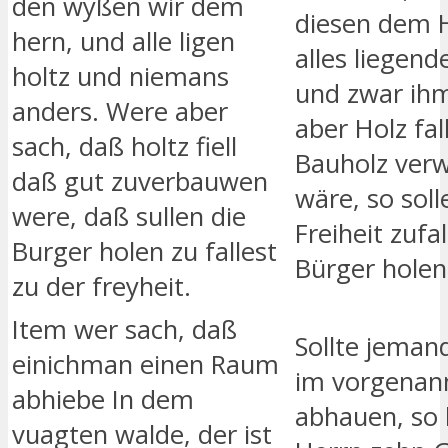
den wyßen wir dem
diesen dem 
hern, und alle ligen
alles liegend
holtz und niemans
und zwar ihm 
anders. Were aber
aber Holz fal
sach, daß holtz fiell
Bauholz ver
daß gut zuverbauwen
wäre, so soll
were, daß sullen die
Freiheit zufal
Burger holen zu fallest
Bürger holen
zu der freyheit.
Item wer sach, daß
Sollte jeman
einichman einen Raum
im vorgenan
abhiebe In dem
abhauen, so 
vuagten walde, der ist