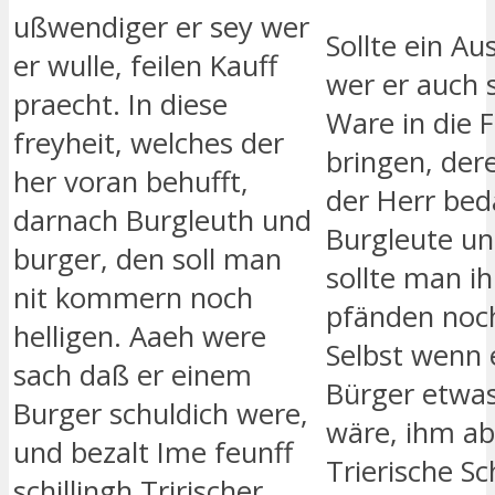
ußwendiger er sey wer
Sollte ein Au
er wulle, feilen Kauff
wer er auch s
praecht. In diese
Ware in die F
freyheit, welches der
bringen, der
her voran behufft,
der Herr bed
darnach Burgleuth und
Burgleute un
burger, den soll man
sollte man i
nit kommern noch
pfänden noch
helligen. Aaeh were
Selbst wenn 
sach daß er einem
Bürger etwas
Burger schuldich were,
wäre, ihm ab
und bezalt Ime feunff
Trierische Sch
schillingh Tririscher