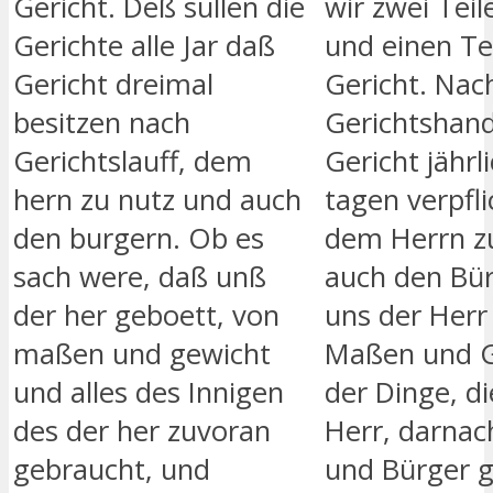
Gericht. Deß sullen die
wir zwei Tei
Gerichte alle Jar daß
und einen Te
Gericht dreimal
Gericht. Nac
besitzen nach
Gerichtshand
Gerichtslauff, dem
Gericht jährl
hern zu nutz und auch
tagen verpfli
den burgern. Ob es
dem Herrn z
sach were, daß unß
auch den Bü
der her geboett, von
uns der Her
maßen und gewicht
Maßen und Ge
und alles des Innigen
der Dinge, d
des der her zuvoran
Herr, darnac
gebraucht, und
und Bürger 