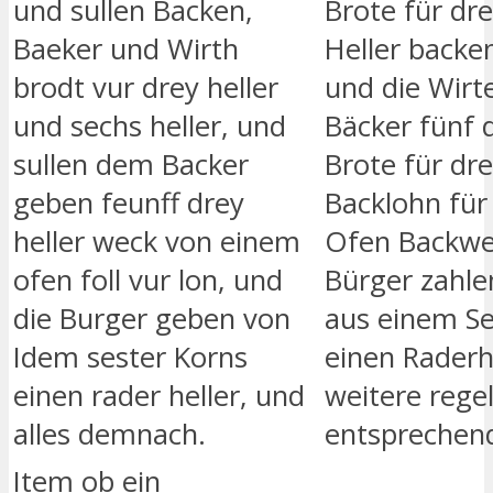
und sullen Backen,
Brote für dr
Baeker und Wirth
Heller backe
brodt vur drey heller
und die Wir
und sechs heller, und
Bäcker fünf 
sullen dem Backer
Brote für dre
geben feunff drey
Backlohn für
heller weck von einem
Ofen Backwe
ofen foll vur lon, und
Bürger zahle
die Burger geben von
aus einem Se
Idem sester Korns
einen Raderhe
einen rader heller, und
weitere regel
alles demnach.
entsprechen
Item ob ein