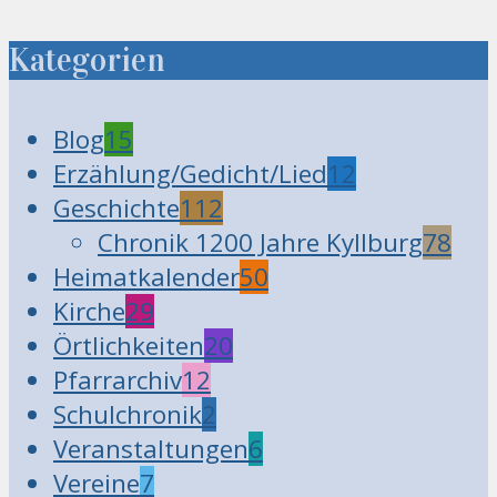
Kategorien
Blog
15
Erzählung/Gedicht/Lied
12
Geschichte
112
Chronik 1200 Jahre Kyllburg
78
Heimatkalender
50
Kirche
29
Örtlichkeiten
20
Pfarrarchiv
12
Schulchronik
2
Veranstaltungen
6
Vereine
7