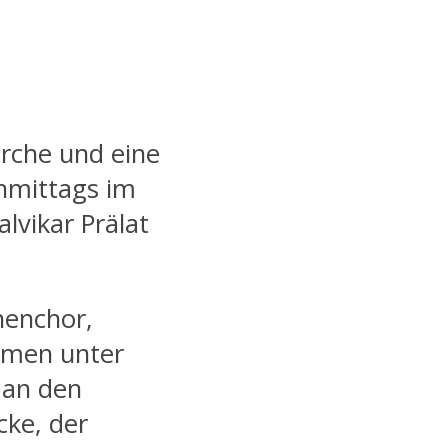
kirche und eine
hmittags im
lvikar Prälat
chenchor,
hmen unter
 an den
cke, der