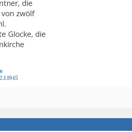
ntner, die
 von zwölf
l.
te Glocke, die
nkirche
im
.1.1945