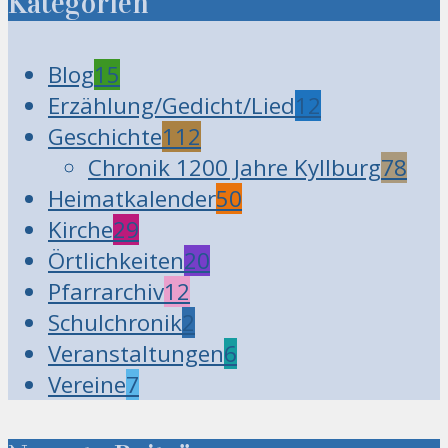
Kategorien
Blog
15
Erzählung/Gedicht/Lied
12
Geschichte
112
Chronik 1200 Jahre Kyllburg
78
Heimatkalender
50
Kirche
29
Örtlichkeiten
20
Pfarrarchiv
12
Schulchronik
2
Veranstaltungen
6
Vereine
7